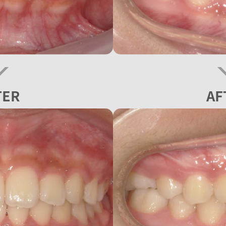
TER
AF