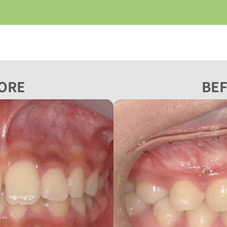
ORE
BE