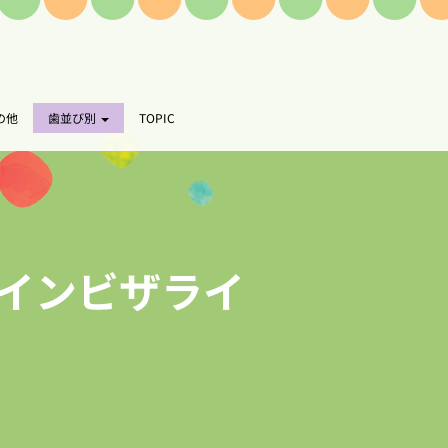
の他
歯並び別
TOPIC
(インビザライ