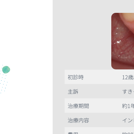
初診時
12
主訴
すき
治療期間
約1
治療内容
イン