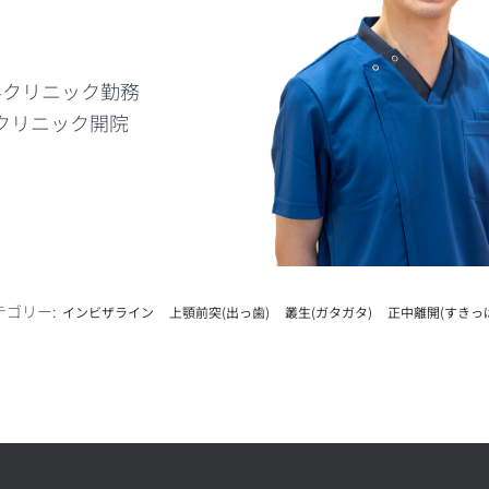
歯科クリニック勤務
科クリニック開院
テゴリー:
インビザライン
上顎前突(出っ歯)
叢生(ガタガタ)
正中離開(すきっ